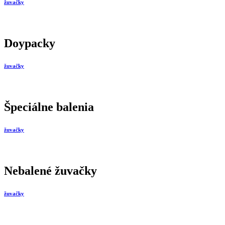
žuvačky
Doypacky
žuvačky
Špeciálne balenia
žuvačky
Nebalené žuvačky
žuvačky