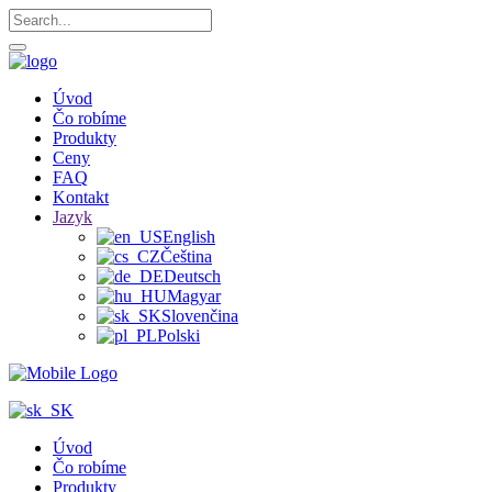
Úvod
Čo robíme
Produkty
Ceny
FAQ
Kontakt
Jazyk
English
Čeština
Deutsch
Magyar
Slovenčina
Polski
Úvod
Čo robíme
Produkty